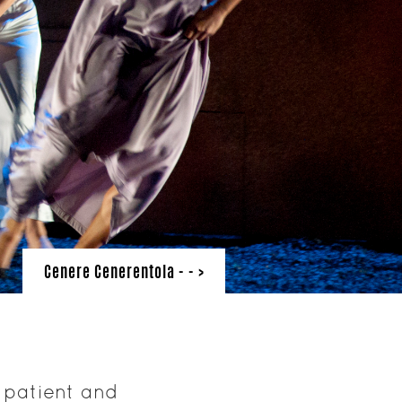
Cenere Cenerentola
- - >
, patient and