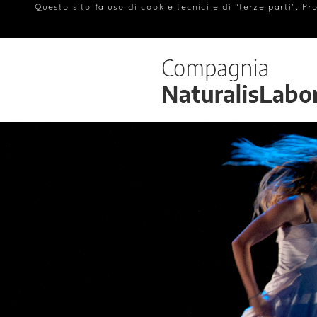
Questo sito fa uso di cookie tecnici e di “terze parti”. P