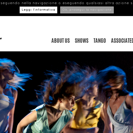
roseguendo nella navigazione o eseguendo qualsiasi altra azione sul
Leggi l’informativa
Ok, prosegui la navigazione
ABOUT US
SHOWS
TANGO
ASSOCIATED