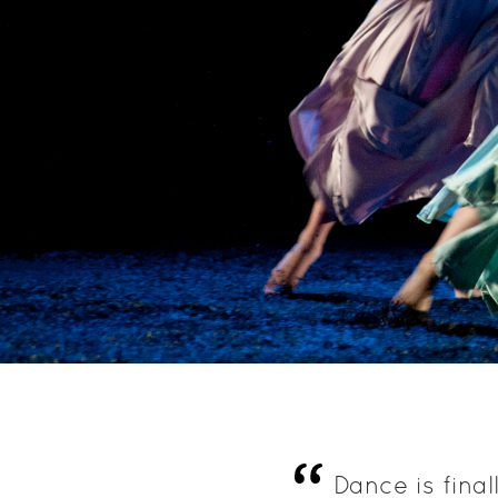
'
Dance is final