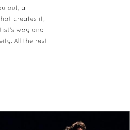
u out, a
hat creates it,
rtist’s way and
ty. All the rest