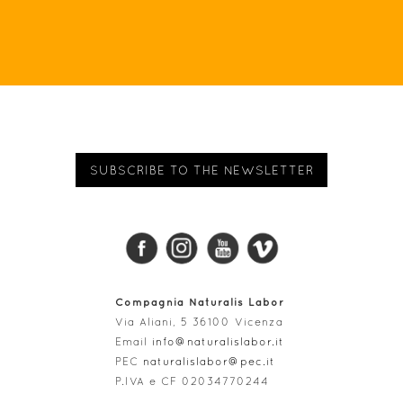
SUBSCRIBE TO THE NEWSLETTER
Compagnia Naturalis Labor
Via Aliani, 5 36100 Vicenza
Email
info@naturalislabor.it
PEC
naturalislabor@pec.it
P
.IVA e
CF
02034770244