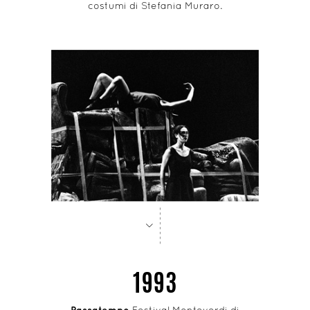
costumi di Stefania Muraro.
-
-
-
-
-
-
-
-
>
1993